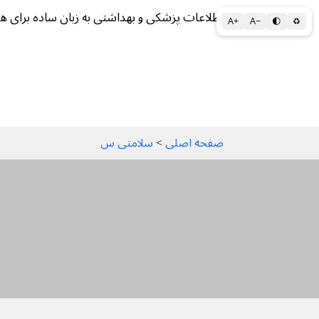
اطلاعات پزشکی و بهداشتی به زبان ساده برای ه
A+
A−
🌓
♻
سلامتی الف تا ی
سلامت روان
سالم ز
صفحه اصلی
 > 
سلامتی س