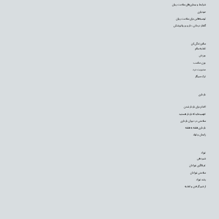
شرایط و بیماری‌های سلامت روان
خودیاری
توصیه‌‌هایی برای سلامت روان
گفتار درمانی، دارو و روانپزشکی
سالم زندگی کن
تغذیه سالم
ورزش
وزن مناسب
مدیریت درد
ترک سیگار
بارداری
اقدام برای باردار شدن
فهمیده‌اید که باردار هستید
سلامتی در دوران بارداری
بارداری هفته به هفته
زایمان و تولد
نوزاد
شیردهی
غربالگری نوزادان
سلامتی نوزادان
رشد نوزاد
از شیر گرفتن و تغذیه