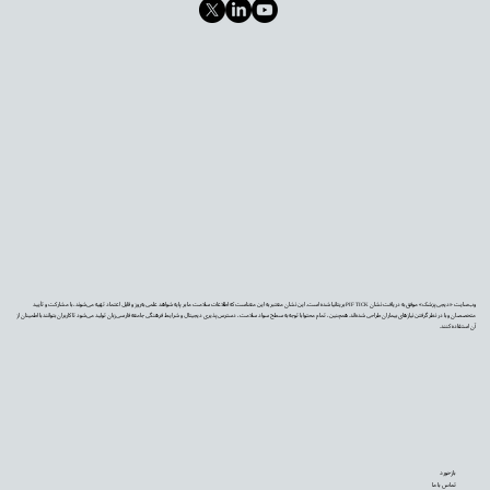
وب‌سایت «دیجی‌پزشک» موفق به دریافت نشان PIF TICK بریتانیا شده است. این نشان معتبر به این معناست که اطلاعات سلامت ما بر پایه شواهد علمی به‌روز و قابل اعتماد تهیه می‌شوند، با مشارکت و تأیید
متخصصان و با در نظر گرفتن نیازهای بیماران طراحی شده‌اند. همچنین، تمام محتوا با توجه به سطح سواد سلامت، دسترس‌پذیری دیجیتال و شرایط فرهنگی جامعه فارسی‌زبان تولید می‌شود تا کاربران بتوانند با اطمینان از
آن استفاده کنند.
بازخورد
تماس با ما