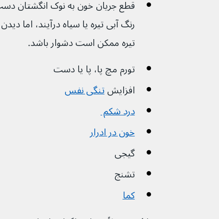
رنگ آبی تیره یا سیاه درآیند، اما دیدن
تیره ممکن است دشوار باشد.
تورم مچ پا، پا یا دست 
افزایش 
تنگی نفس
درد شکم 
خون در ادرار
گیجی
تشنج
کما