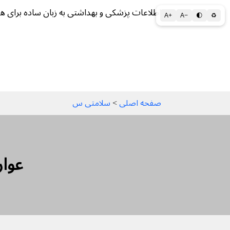
اطلاعات پزشکی و بهداشتی به زبان ساده برای ه
A+
A−
🌓
♻
سلامتی الف تا ی
سلامت روان
سالم ز
صفحه اصلی
 > 
سلامتی س
عوار