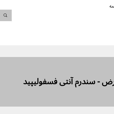
مه
ندگی کن
بارداری
نوزاد
پیشگیری از بارداری
ض - سندرم آنتی فسفولیپید