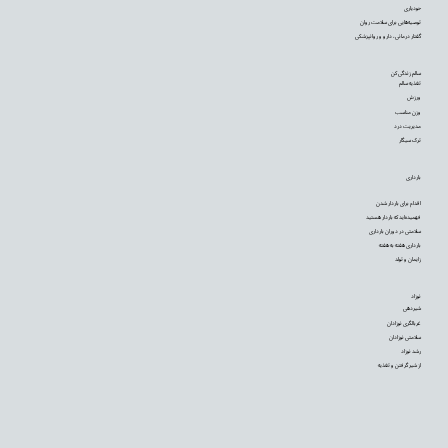
خودیاری
توصیه‌‌هایی برای سلامت روان
گفتار درمانی، دارو و روانپزشکی
سالم زندگی کن
تغذیه سالم
ورزش
وزن مناسب
مدیریت درد
ترک سیگار
بارداری
اقدام برای باردار شدن
فهمیده‌اید که باردار هستید
سلامتی در دوران بارداری
بارداری هفته به هفته
زایمان و تولد
نوزاد
شیردهی
غربالگری نوزادان
سلامتی نوزادان
رشد نوزاد
از شیر گرفتن و تغذیه