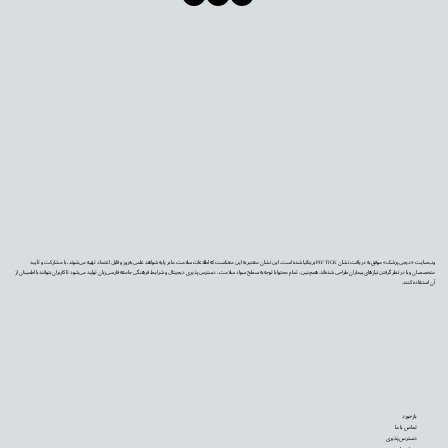
وب‌سایت «دیجی‌پزشک» موفق به دریافت نشان PIF TICK بریتانیا شده است. این نشان معتبر به این معناست که اطلاعات سلامت ما بر پایه شواهد علمی به‌روز و قابل اعتماد تهیه می‌شوند، با مشارکت و تأیید
متخصصان و با در نظر گرفتن نیازهای بیماران طراحی شده‌اند. همچنین، تمام محتوا با توجه به سطح سواد سلامت، دسترس‌پذیری دیجیتال و شرایط فرهنگی جامعه فارسی‌زبان تولید می‌شود تا کاربران بتوانند با اطمینان از
آن استفاده کنند.
بازخورد
تماس با ما
دسترس‌پذیری