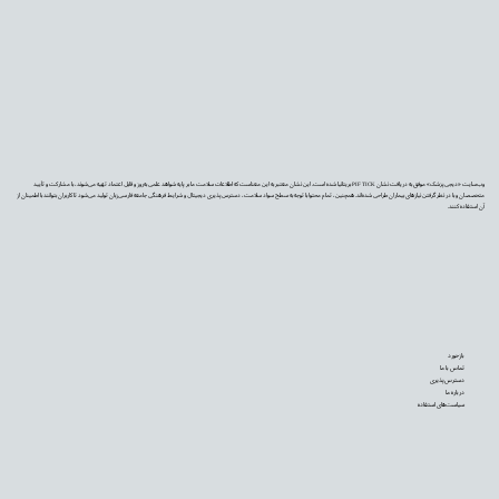
وب‌سایت «دیجی‌پزشک» موفق به دریافت نشان PIF TICK بریتانیا شده است. این نشان معتبر به این معناست که اطلاعات سلامت ما بر پایه شواهد علمی به‌روز و قابل اعتماد تهیه می‌شوند، با مشارکت و تأیید
متخصصان و با در نظر گرفتن نیازهای بیماران طراحی شده‌اند. همچنین، تمام محتوا با توجه به سطح سواد سلامت، دسترس‌پذیری دیجیتال و شرایط فرهنگی جامعه فارسی‌زبان تولید می‌شود تا کاربران بتوانند با اطمینان از
آن استفاده کنند.
بازخورد
تماس با ما
دسترس‌پذیری
درباره ما
سیاست‌های استفاده