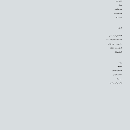
تغذیه سالم
ورزش
وزن مناسب
مدیریت درد
ترک سیگار
بارداری
اقدام برای باردار شدن
فهمیده‌اید که باردار هستید
سلامتی در دوران بارداری
بارداری هفته به هفته
زایمان و تولد
نوزاد
شیردهی
غربالگری نوزادان
سلامتی نوزادان
رشد نوزاد
از شیر گرفتن و تغذیه