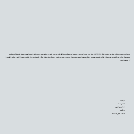
وب‌سایت «دیجی‌پزشک» موفق به دریافت نشان PIF TICK بریتانیا شده است. این نشان معتبر به این معناست که اطلاعات سلامت ما بر پایه شواهد علمی به‌روز و قابل اعتماد تهیه می‌شوند، با مشارکت و تأیید
متخصصان و با در نظر گرفتن نیازهای بیماران طراحی شده‌اند. همچنین، تمام محتوا با توجه به سطح سواد سلامت، دسترس‌پذیری دیجیتال و شرایط فرهنگی جامعه فارسی‌زبان تولید می‌شود تا کاربران بتوانند با اطمینان از
آن استفاده کنند.
بازخورد
تماس با ما
دسترس‌پذیری
درباره ما
سیاست‌های استفاده