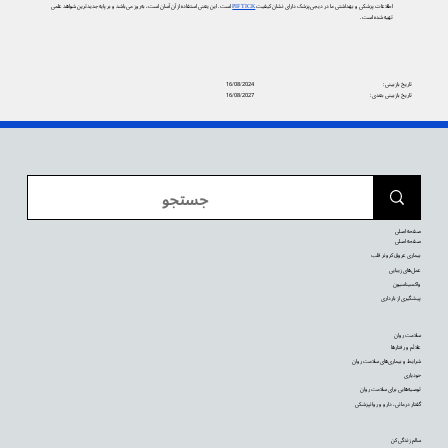
اطلاعات پزشکی و بهداشتی ما در دیجی‌پزشک دارای نشان کیفیت
PIF TICK
است. این یعنی استفاده از آن آسان است، به‌روز می‌باشد و بر پایه جدیدترین شواهد علمی
تهیه شده است.
تاریخ بازبینی:
16/08/2024
تاریخ بازبینی بعدی:
16/08/2027
صفحه اصلی
صفحه اصلی
بیماری عروق کرونر قلب
عمل‌های زیبایی
واکسیناسیون
پیشگیری از بارداری
سلامت روان
علائم و رفتارها
شرایط و بیماری‌های سلامت روان
خودیاری
توصیه‌‌هایی برای سلامت روان
گفتار درمانی، دارو و روانپزشکی
سالم زندگی کن