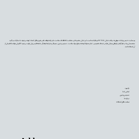
وب‌سایت «دیجی‌پزشک» موفق به دریافت نشان PIF TICK بریتانیا شده است. این نشان معتبر به این معناست که اطلاعات سلامت ما بر پایه شواهد علمی به‌روز و قابل اعتماد تهیه می‌شوند، با مشارکت و تأیید
متخصصان و با در نظر گرفتن نیازهای بیماران طراحی شده‌اند. همچنین، تمام محتوا با توجه به سطح سواد سلامت، دسترس‌پذیری دیجیتال و شرایط فرهنگی جامعه فارسی‌زبان تولید می‌شود تا کاربران بتوانند با اطمینان از
آن استفاده کنند.
بازخورد
تماس با ما
دسترس‌پذیری
درباره ما
سیاست‌های استفاده