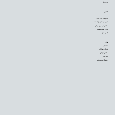
ترک سیگار
بارداری
اقدام برای باردار شدن
فهمیده‌اید که باردار هستید
سلامتی در دوران بارداری
بارداری هفته به هفته
زایمان و تولد
نوزاد
شیردهی
غربالگری نوزادان
سلامتی نوزادان
رشد نوزاد
از شیر گرفتن و تغذیه