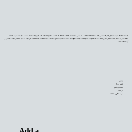
وب‌سایت «دیجی‌پزشک» موفق به دریافت نشان PIF TICK بریتانیا شده است. این نشان معتبر به این معناست که اطلاعات سلامت ما بر پایه شواهد علمی به‌روز و قابل اعتماد تهیه می‌شوند، با مشارکت و تأیید
متخصصان و با در نظر گرفتن نیازهای بیماران طراحی شده‌اند. همچنین، تمام محتوا با توجه به سطح سواد سلامت، دسترس‌پذیری دیجیتال و شرایط فرهنگی جامعه فارسی‌زبان تولید می‌شود تا کاربران بتوانند با اطمینان از
آن استفاده کنند.
بازخورد
تماس با ما
دسترس‌پذیری
درباره ما
سیاست‌های استفاده
Add a