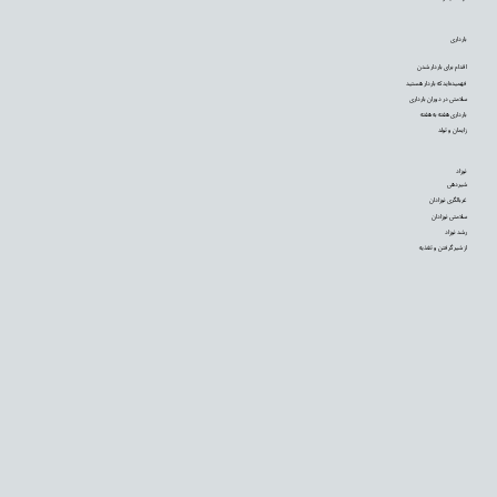
بارداری
اقدام برای باردار شدن
فهمیده‌اید که باردار هستید
سلامتی در دوران بارداری
بارداری هفته به هفته
زایمان و تولد
نوزاد
شیردهی
غربالگری نوزادان
سلامتی نوزادان
رشد نوزاد
از شیر گرفتن و تغذیه