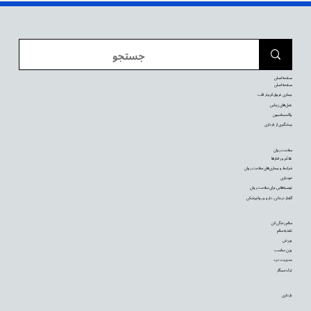
صفحه اصلی
صفحه اصلی
بیماری عروق کرونر قلب
عمل‌های زیبایی
واکسیناسیون
پیشگیری از بارداری
سلامت روان
علائم و رفتارها
شرایط و بیماری‌های سلامت روان
خودیاری
توصیه‌‌هایی برای سلامت روان
گفتار درمانی، دارو و روانپزشکی
سالم زندگی کن
تغذیه سالم
ورزش
وزن مناسب
مدیریت درد
ترک سیگار
بارداری