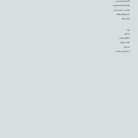
اقدام برای باردار شدن
فهمیده‌اید که باردار هستید
سلامتی در دوران بارداری
بارداری هفته به هفته
زایمان و تولد
نوزاد
شیردهی
غربالگری نوزادان
سلامتی نوزادان
رشد نوزاد
از شیر گرفتن و تغذیه