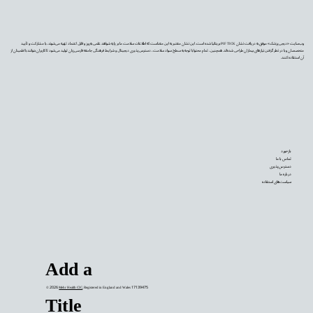
وب‌سایت «دیجی‌پزشک» موفق به دریافت نشان PIF TICK بریتانیا شده است. این نشان معتبر به این معناست که اطلاعات سلامت ما بر پایه شواهد علمی به‌روز و قابل اعتماد تهیه می‌شوند، با مشارکت و تأیید
متخصصان و با در نظر گرفتن نیازهای بیماران طراحی شده‌اند. همچنین، تمام محتوا با توجه به سطح سواد سلامت، دسترس‌پذیری دیجیتال و شرایط فرهنگی جامعه فارسی‌زبان تولید می‌شود تا کاربران بتوانند با اطمینان از
آن استفاده کنند.
بازخورد
تماس با ما
دسترس‌پذیری
درباره ما
سیاست‌های استفاده
Add a
© 2026
Mehr Health CIC
. Registered in England and Wales 17139475
Title