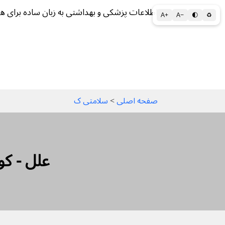
اطلاعات پزشکی و بهداشتی به زبان ساده برای ه
A+
A−
🌓
♻
سلامتی الف تا ی
سلامت روان
سالم ز
صفحه اصلی
 > 
سلامتی ک
(کولیت روده)