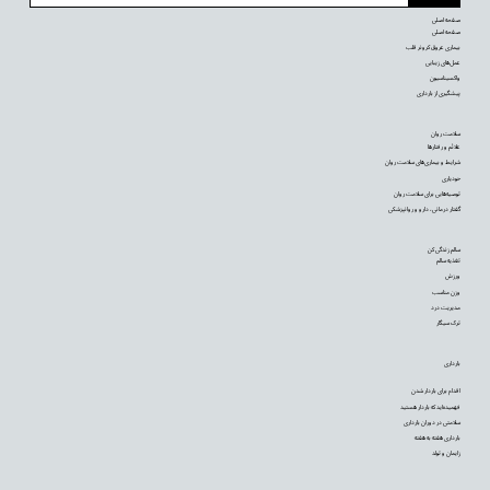
صفحه اصلی
صفحه اصلی
بیماری عروق کرونر قلب
عمل‌های زیبایی
واکسیناسیون
پیشگیری از بارداری
سلامت روان
علائم و رفتارها
شرایط و بیماری‌های سلامت روان
خودیاری
توصیه‌‌هایی برای سلامت روان
گفتار درمانی، دارو و روانپزشکی
سالم زندگی کن
تغذیه سالم
ورزش
وزن مناسب
مدیریت درد
ترک سیگار
بارداری
اقدام برای باردار شدن
فهمیده‌اید که باردار هستید
سلامتی در دوران بارداری
بارداری هفته به هفته
زایمان و تولد