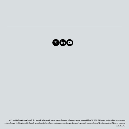
وب‌سایت «دیجی‌پزشک» موفق به دریافت نشان PIF TICK بریتانیا شده است. این نشان معتبر به این معناست که اطلاعات سلامت ما بر پایه شواهد علمی به‌روز و قابل اعتماد تهیه می‌شوند، با مشارکت و تأیید
متخصصان و با در نظر گرفتن نیازهای بیماران طراحی شده‌اند. همچنین، تمام محتوا با توجه به سطح سواد سلامت، دسترس‌پذیری دیجیتال و شرایط فرهنگی جامعه فارسی‌زبان تولید می‌شود تا کاربران بتوانند با اطمینان از
آن استفاده کنند.