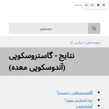
A+
A−
🌓
♻
اطلاعات پزشکی و بهداشتی به زبان ساده برای همه
منو
صفحه اصلی
 > 
سلامتی گ
نتایج - گاستروسکوپی
(آندوسکوپی معده)
گاستروسکوپی چیست؟
چرا انجام می‌شود
؟
آماده شدن