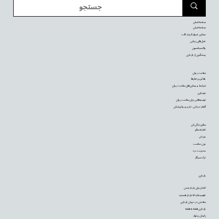
صفحه اصلی
صفحه اصلی
بیماری عروق کرونر قلب
عمل‌های زیبایی
واکسیناسیون
پیشگیری از بارداری
سلامت روان
علائم و رفتارها
شرایط و بیماری‌های سلامت روان
خودیاری
توصیه‌‌هایی برای سلامت روان
گفتار درمانی، دارو و روانپزشکی
سالم زندگی کن
تغذیه سالم
ورزش
وزن مناسب
مدیریت درد
ترک سیگار
بارداری
اقدام برای باردار شدن
فهمیده‌اید که باردار هستید
سلامتی در دوران بارداری
بارداری هفته به هفته
زایمان و تولد