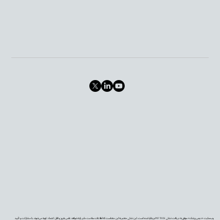
وب‌سایت «دیجی‌پزشک» موفق به دریافت نشان PIF TICK بریتانیا شده است. این نشان معتبر به این معناست که اطلاعات سلامت ما بر پایه شواهد علمی به‌روز و قابل اعتماد تهیه می‌شوند، با مشارکت و تأیید