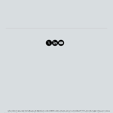
وب‌سایت «دیجی‌پزشک» موفق به دریافت نشان PIF TICK بریتانیا شده است. این نشان معتبر به این معناست که اطلاعات سلامت ما بر پایه شواهد علمی به‌روز و قابل اعتماد تهیه می‌شوند، با مشارکت و تأیید