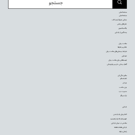
صفحه اصلی
صفحه اصلی
بیماری عروق کرونر قلب
عمل‌های زیبایی
واکسیناسیون
پیشگیری از بارداری
سلامت روان
علائم و رفتارها
شرایط و بیماری‌های سلامت روان
خودیاری
توصیه‌‌هایی برای سلامت روان
گفتار درمانی، دارو و روانپزشکی
سالم زندگی کن
تغذیه سالم
ورزش
وزن مناسب
مدیریت درد
ترک سیگار
بارداری
اقدام برای باردار شدن
فهمیده‌اید که باردار هستید
سلامتی در دوران بارداری
بارداری هفته به هفته
زایمان و تولد