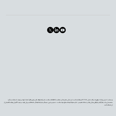
وب‌سایت «دیجی‌پزشک» موفق به دریافت نشان PIF TICK بریتانیا شده است. این نشان معتبر به این معناست که اطلاعات سلامت ما بر پایه شواهد علمی به‌روز و قابل اعتماد تهیه می‌شوند، با مشارکت و تأیید
متخصصان و با در نظر گرفتن نیازهای بیماران طراحی شده‌اند. همچنین، تمام محتوا با توجه به سطح سواد سلامت، دسترس‌پذیری دیجیتال و شرایط فرهنگی جامعه فارسی‌زبان تولید می‌شود تا کاربران بتوانند با اطمینان از
آن استفاده کنند.