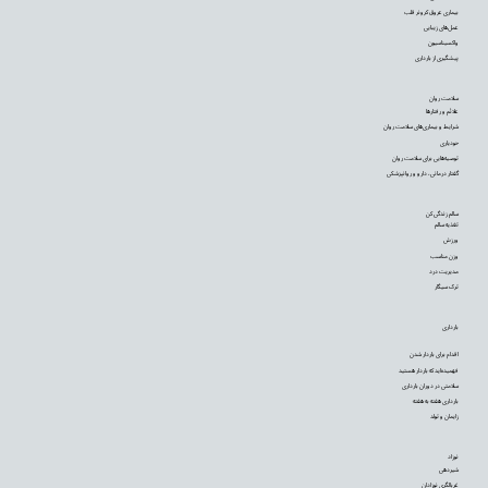
بیماری عروق کرونر قلب
عمل‌های زیبایی
واکسیناسیون
پیشگیری از بارداری
سلامت روان
علائم و رفتارها
شرایط و بیماری‌های سلامت روان
خودیاری
توصیه‌‌هایی برای سلامت روان
گفتار درمانی، دارو و روانپزشکی
سالم زندگی کن
تغذیه سالم
ورزش
وزن مناسب
مدیریت درد
ترک سیگار
بارداری
اقدام برای باردار شدن
فهمیده‌اید که باردار هستید
سلامتی در دوران بارداری
بارداری هفته به هفته
زایمان و تولد
نوزاد
شیردهی
غربالگری نوزادان