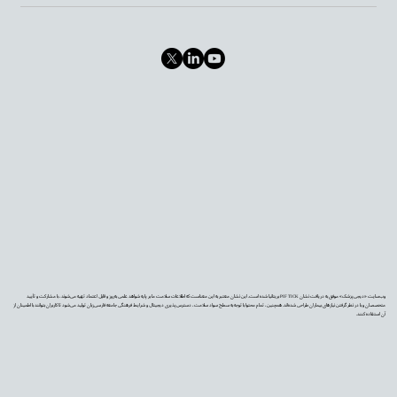
وب‌سایت «دیجی‌پزشک» موفق به دریافت نشان PIF TICK بریتانیا شده است. این نشان معتبر به این معناست که اطلاعات سلامت ما بر پایه شواهد علمی به‌روز و قابل اعتماد تهیه می‌شوند، با مشارکت و تأیید
متخصصان و با در نظر گرفتن نیازهای بیماران طراحی شده‌اند. همچنین، تمام محتوا با توجه به سطح سواد سلامت، دسترس‌پذیری دیجیتال و شرایط فرهنگی جامعه فارسی‌زبان تولید می‌شود تا کاربران بتوانند با اطمینان از
آن استفاده کنند.