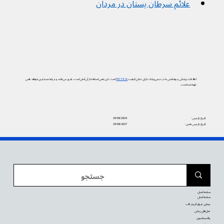
علائم سرطان پستان در مردان
اطلاعات پزشکی و بهداشتی ما در دیجی‌پزشک دارای نشان کیفیت
PIF TICK
است. این یعنی استفاده از آن آسان است، به‌روز می‌باشد و بر پایه جدیدترین شواهد علمی
تهیه شده است.
تاریخ بازبینی:
29/08/2024
تاریخ بازبینی بعدی:
29/08/2027
صفحه اصلی
صفحه اصلی
بیماری عروق کرونر قلب
عمل‌های زیبایی
واکسیناسیون