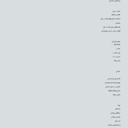
پیشگیری از بارداری
سلامت روان
علائم و رفتارها
شرایط و بیماری‌های سلامت روان
خودیاری
توصیه‌‌هایی برای سلامت روان
گفتار درمانی، دارو و روانپزشکی
سالم زندگی کن
تغذیه سالم
ورزش
وزن مناسب
مدیریت درد
ترک سیگار
بارداری
اقدام برای باردار شدن
فهمیده‌اید که باردار هستید
سلامتی در دوران بارداری
بارداری هفته به هفته
زایمان و تولد
نوزاد
شیردهی
غربالگری نوزادان
سلامتی نوزادان
رشد نوزاد
از شیر گرفتن و تغذیه