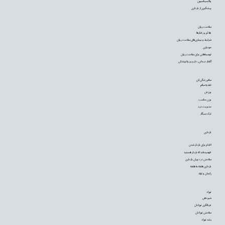
واکسیناسیون
پیشگیری از بارداری
سلامت روان
علائم و رفتارها
شرایط و بیماری‌های سلامت روان
خودیاری
توصیه‌‌هایی برای سلامت روان
گفتار درمانی، دارو و روانپزشکی
سالم زندگی کن
تغذیه سالم
ورزش
وزن مناسب
مدیریت درد
ترک سیگار
بارداری
اقدام برای باردار شدن
فهمیده‌اید که باردار هستید
سلامتی در دوران بارداری
بارداری هفته به هفته
زایمان و تولد
نوزاد
شیردهی
غربالگری نوزادان
سلامتی نوزادان
رشد نوزاد