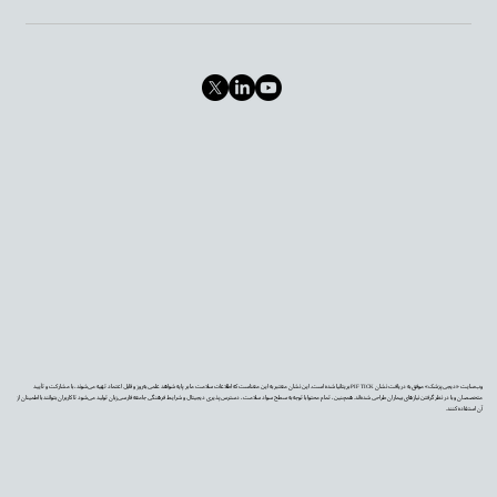
وب‌سایت «دیجی‌پزشک» موفق به دریافت نشان PIF TICK بریتانیا شده است. این نشان معتبر به این معناست که اطلاعات سلامت ما بر پایه شواهد علمی به‌روز و قابل اعتماد تهیه می‌شوند، با مشارکت و تأیید
متخصصان و با در نظر گرفتن نیازهای بیماران طراحی شده‌اند. همچنین، تمام محتوا با توجه به سطح سواد سلامت، دسترس‌پذیری دیجیتال و شرایط فرهنگی جامعه فارسی‌زبان تولید می‌شود تا کاربران بتوانند با اطمینان از
آن استفاده کنند.