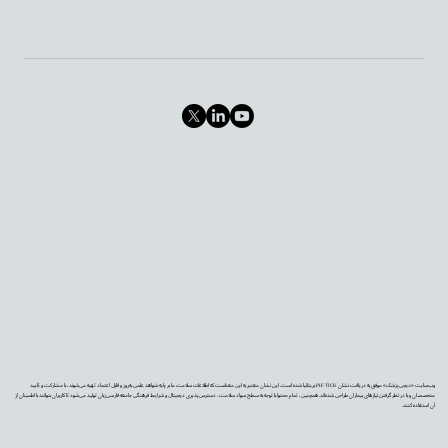
وب‌سایت «دیجی‌پزشک» موفق به دریافت نشان PIF TICK بریتانیا شده است. این نشان معتبر به این معناست که اطلاعات سلامت ما بر پایه شواهد علمی به‌روز و قابل اعتماد تهیه می‌شوند، با مشارکت و تأیید
متخصصان و با در نظر گرفتن نیازهای بیماران طراحی شده‌اند. همچنین، تمام محتوا با توجه به سطح سواد سلامت، دسترس‌پذیری دیجیتال و شرایط فرهنگی جامعه فارسی‌زبان تولید می‌شود تا کاربران بتوانند با اطمینان از
آن استفاده کنند.