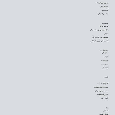
بیماری عروق کرونر قلب
عمل‌های زیبایی
واکسیناسیون
پیشگیری از بارداری
سلامت روان
علائم و رفتارها
شرایط و بیماری‌های سلامت روان
خودیاری
توصیه‌‌هایی برای سلامت روان
گفتار درمانی، دارو و روانپزشکی
سالم زندگی کن
تغذیه سالم
ورزش
وزن مناسب
مدیریت درد
ترک سیگار
بارداری
اقدام برای باردار شدن
فهمیده‌اید که باردار هستید
سلامتی در دوران بارداری
بارداری هفته به هفته
زایمان و تولد
نوزاد
شیردهی
غربالگری نوزادان