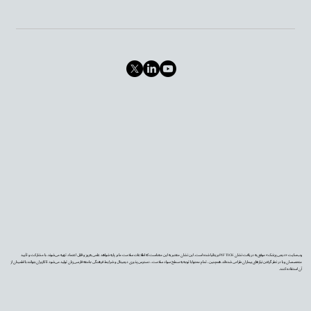
وب‌سایت «دیجی‌پزشک» موفق به دریافت نشان PIF TICK بریتانیا شده است. این نشان معتبر به این معناست که اطلاعات سلامت ما بر پایه شواهد علمی به‌روز و قابل اعتماد تهیه می‌شوند، با مشارکت و تأیید
متخصصان و با در نظر گرفتن نیازهای بیماران طراحی شده‌اند. همچنین، تمام محتوا با توجه به سطح سواد سلامت، دسترس‌پذیری دیجیتال و شرایط فرهنگی جامعه فارسی‌زبان تولید می‌شود تا کاربران بتوانند با اطمینان از
آن استفاده کنند.