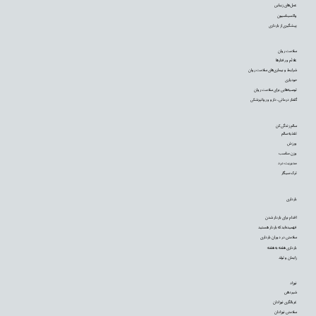
عمل‌های زیبایی
واکسیناسیون
پیشگیری از بارداری
سلامت روان
علائم و رفتارها
شرایط و بیماری‌های سلامت روان
خودیاری
توصیه‌‌هایی برای سلامت روان
گفتار درمانی، دارو و روانپزشکی
سالم زندگی کن
تغذیه سالم
ورزش
وزن مناسب
مدیریت درد
ترک سیگار
بارداری
اقدام برای باردار شدن
فهمیده‌اید که باردار هستید
سلامتی در دوران بارداری
بارداری هفته به هفته
زایمان و تولد
نوزاد
شیردهی
غربالگری نوزادان
سلامتی نوزادان