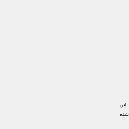
این
 شده