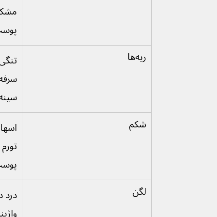
مشکل
پوس
ریه‌ها
تنگی
سرفه
سینه
شکم
اسهال
تورم 
پوست
لگن
درد د
واژین