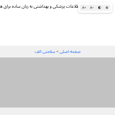
اطلاعات پزشکی و بهداشتی به زبان ساده برای ه
A+
A−
🌓
♻
سلامتی الف تا ی
سلامت روان
سالم ز
صفحه اصلی
 > 
سلامتی الف