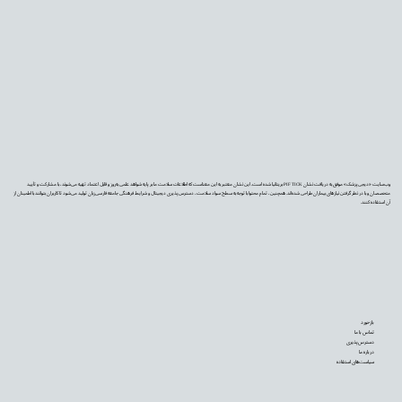
وب‌سایت «دیجی‌پزشک» موفق به دریافت نشان PIF TICK بریتانیا شده است. این نشان معتبر به این معناست که اطلاعات سلامت ما بر پایه شواهد علمی به‌روز و قابل اعتماد تهیه می‌شوند، با مشارکت و تأیید
متخصصان و با در نظر گرفتن نیازهای بیماران طراحی شده‌اند. همچنین، تمام محتوا با توجه به سطح سواد سلامت، دسترس‌پذیری دیجیتال و شرایط فرهنگی جامعه فارسی‌زبان تولید می‌شود تا کاربران بتوانند با اطمینان از
آن استفاده کنند.
بازخورد
تماس با ما
دسترس‌پذیری
درباره ما
سیاست‌های استفاده