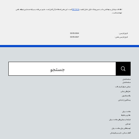
اطلاعات پزشکی و بهداشتی ما در دیجی‌پزشک دارای نشان کیفیت
PIF TICK
است. این یعنی استفاده از آن آسان است، به‌روز می‌باشد و بر پایه جدیدترین شواهد علمی
تهیه شده است.
تاریخ بازبینی:
03/05/2024
تاریخ بازبینی بعدی:
03/05/2027
صفحه اصلی
صفحه اصلی
بیماری عروق کرونر قلب
عمل‌های زیبایی
واکسیناسیون
پیشگیری از بارداری
سلامت روان
علائم و رفتارها
شرایط و بیماری‌های سلامت روان
خودیاری
توصیه‌‌هایی برای سلامت روان
گفتار درمانی، دارو و روانپزشکی