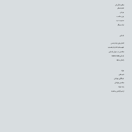
سالم زندگی کن
تغذیه سالم
ورزش
وزن مناسب
مدیریت درد
ترک سیگار
بارداری
اقدام برای باردار شدن
فهمیده‌اید که باردار هستید
سلامتی در دوران بارداری
بارداری هفته به هفته
زایمان و تولد
نوزاد
شیردهی
غربالگری نوزادان
سلامتی نوزادان
رشد نوزاد
از شیر گرفتن و تغذیه